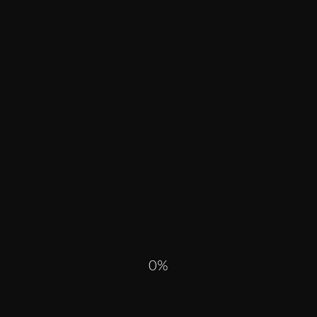
UNSER ANSATZ
STRATEGISCHE
BERATUNG SCHAFFT
ORIENTIERUNG
0
Strategische Beratung ist die Grundlage unserer Arbeit. Sie